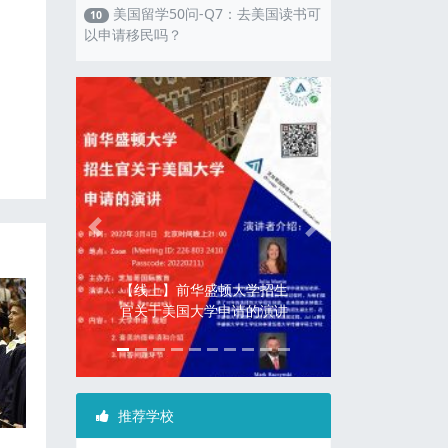
美国留学50问-Q7：去美国读书可
10
以申请移民吗？
Previous
Next
2020年美国3所精英学校寒
学招生
假插班：柳树学院/北岭预科
的演讲
学校/查米纳德大学预科学校
推荐学校