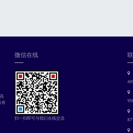
微信在线
40
高
95
具有
扫一扫即可与我们在线交流
87