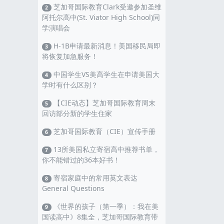
芝加哥国际教育Clark受邀参加圣维
2
阿托尔高中(St. Viator High School)同
学演唱会
H-1B申请最新消息！美国移民局即
3
将恢复加急服务！
中国学生VS美高学生在申请美国大
4
学时有什么区别？
【CIE动态】芝加哥国际教育周末
5
回访部分新的学生住家
芝加哥国际教育（CIE）宣传手册
6
13所美国私立寄宿高中推荐书单，
7
你不能错过的36本好书！
寄宿家庭中的常用英文表达
8
General Questions
《世界的孩子（第一季）：我在美
9
国读高中》8集全，芝加哥国际教育带