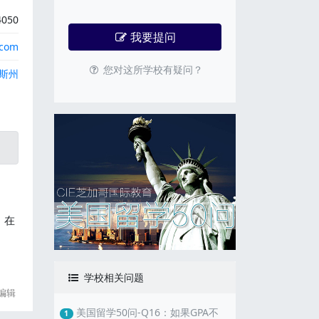
4050
我要提问
.com
您对这所学校有疑问？
斯州
。在
学校相关问题
编辑
美国留学50问-Q16：如果GPA不
1