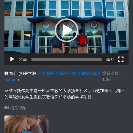
频
播
放
器
00:00
08:34
简介 (相关学校:
圣维阿托尔高中 - St. Viator High
观看次数：
School
)
1767
圣维阿托尔高中是一所天主教的大学预备社区，为芝加哥西北郊区
的年轻男女学生提供宗教信仰和卓越的学术项目。
相关视频