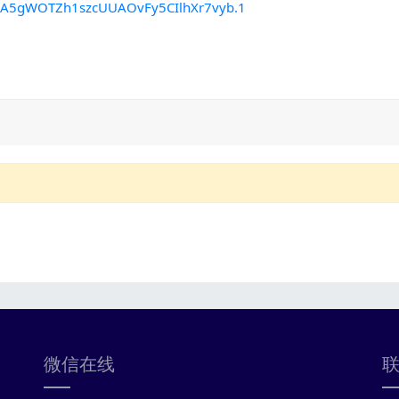
d=A5gWOTZh1szcUUAOvFy5CIlhXr7vyb.1
微信在线