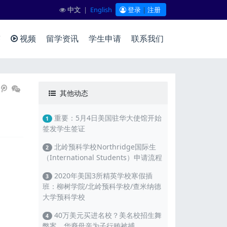
中文
|
English
登录
|
注册
答
视频
留学资讯
学生申请
联系我们
其他动态
重要：5月4日美国驻华大使馆开始
1
签发学生签证
北岭预科学校Northridge国际生
2
（International Students）申请流程
2020年美国3所精英学校寒假插
3
班：柳树学院/北岭预科学校/查米纳德
大学预科学校
40万美元买进名校？美名校招生舞
4
弊案，华裔母亲为子行贿被捕