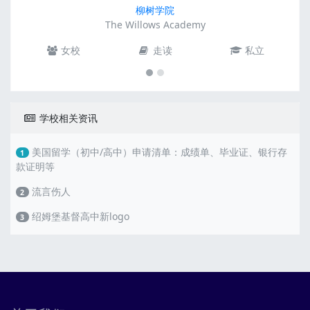
柳树学院
The Willows Academy
女校
走读
私立
学校相关资讯
美国留学（初中/高中）申请清单：成绩单、毕业证、银行存
1
款证明等
流言伤人
2
绍姆堡基督高中新logo
3