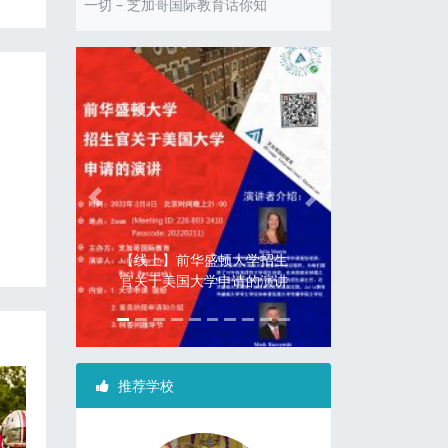
一切 – 芝加哥国际教育话你知
Previous
Next
2020年美国3所精英学校寒
假插班：柳树学院/北岭预科
学校/查米纳德大学预科学校
推荐学校