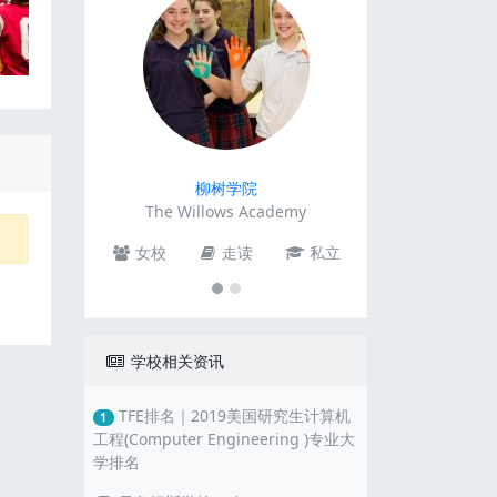
柳树学院
The Willows Academy
女校
走读
私立
学校相关资讯
TFE排名｜2019美国研究生计算机
1
工程(Computer Engineering )专业大
学排名