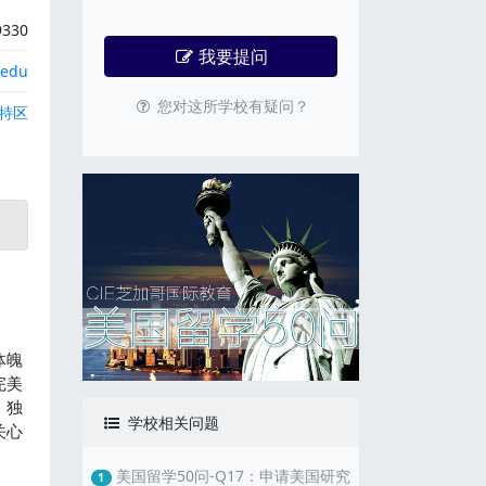
9330
我要提问
.edu
您对这所学校有疑问？
特区
体魄
完美
，独
学校相关问题
关心
美国留学50问-Q17：申请美国研究
1