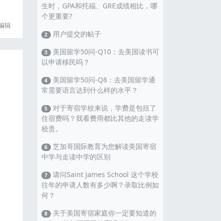
生时，GPA和托福、GRE成绩相比，哪
个更重要?
编辑
用户提交的帖子
2
美国留学50问-Q10：去美国读书可
3
以申请移民吗？
美国留学50问-Q8：去美国留学通
4
常需要语言达到什么样的水平？
对于寄宿学校来说，学费是包括了
5
住宿费吗？我看费用都比其他的走读学
校贵。
芝加哥国际教育为您解读美国寄宿
6
中学与走读中学的区别
请问Saint James School 这个学校
7
往年的申请人数有多少啊？录取比例如
何？
关于美国寄宿家庭你一定要知道的
8