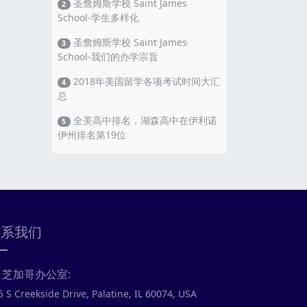
圣詹姆斯学校 Saint James
2
School-学生多样化
圣詹姆斯学校 Saint James
3
School-我们的办学宗旨
2018年美国留学各项考试时间大汇
4
总
全美高中排名，湖森高中在伊利诺
5
伊州排名第19位
联系我们
芝加哥办公室:
5 S Creekside Drive, Palatine, IL 60074, USA