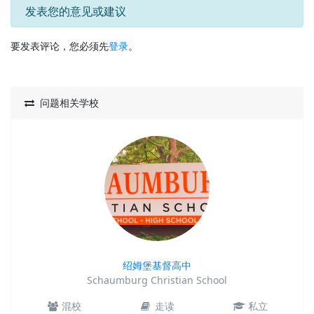
发表您的意见或建议
要发表评论，您必须先
登录
。
问题相关学校
绍姆堡基督高中
圣
burg Christian School
St. Via
走读
私立
混校