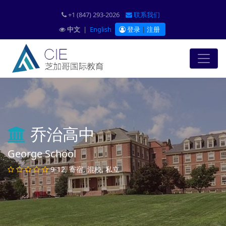
+1 (847) 293-2026
联系我们
中文
|
English
登录
|
注册
乔治高中
George School
9-12, 寄宿, 混校, 私立