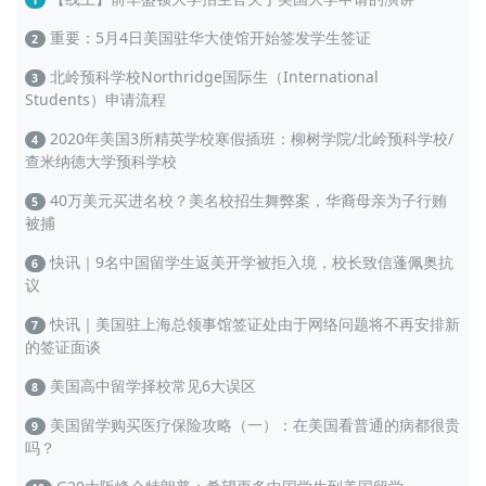
1
重要：5月4日美国驻华大使馆开始签发学生签证
2
北岭预科学校Northridge国际生（International
3
Students）申请流程
2020年美国3所精英学校寒假插班：柳树学院/北岭预科学校/
4
查米纳德大学预科学校
40万美元买进名校？美名校招生舞弊案，华裔母亲为子行贿
5
被捕
快讯｜9名中国留学生返美开学被拒入境，校长致信蓬佩奥抗
6
议
快讯｜美国驻上海总领事馆签证处由于网络问题将不再安排新
7
的签证面谈
美国高中留学择校常见6大误区
8
美国留学购买医疗保险攻略（一）：在美国看普通的病都很贵
9
吗？