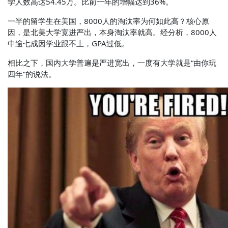
学人数高达54.45万。比前一年的增幅达到36%。
一半的留学生在美国，8000人的淘汰率为何如此高？核心原
因，是北美大学宽进严出，本身淘汰率就高。经分析，8000人
中逾七成因学业跟不上，GPA过低。
相比之下，国内大学普遍是严进宽出，一度有大学就是“由你玩
四年”的说法。