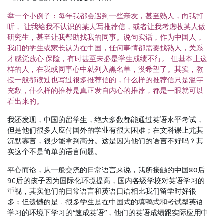
举一个小例子：每年我都会遇到一些亲友，甚至熟人，向我打
听， 让我给我不认识的某人写推荐信，或者让我考虑收某人做
研究生，甚至让我帮助找我的同事。说句实话，作为中国人，
我们的学生或家长认为在中国，任何事情都需要找熟人，关系
才感觉放心 保险，有时甚至未必是学生成绩不行。 但基本上这
样的人，在我或同事心中就列入黑名单，没希望了。其实，教
授一般都读过也写过很多推荐信的，什么样的推荐信只是滥竽
充数，什么样的推荐是真正发自内心的推荐，都是一眼就可以
看出来的。
我还发现，中国的留学生，绝大多数都能通过英语水平考试，
但是他们很多人应付国外的学业有很大困难；在文科课上尤其
沉默寡言，很少能拿到高分。这是因为他们的语言不好吗？其
实这个不是简单的语言问题。
平心而论，从一般交流的日常语言来说，我所接触的中国80后
90后的孩子因为国际化环境提高，国内各级学校对英语学习的
重视，其实他们的日常语言和英语口语相比我们留学时好很
多；但遗憾的是，很多学生是在中国式的填鸭式和考试型英语
学习的环境下学习的“速成英语”，他们的英语成绩跟实际应用中