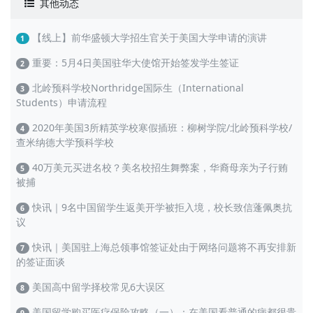
其他动态
【线上】前华盛顿大学招生官关于美国大学申请的演讲
1
重要：5月4日美国驻华大使馆开始签发学生签证
2
北岭预科学校Northridge国际生（International
3
Students）申请流程
2020年美国3所精英学校寒假插班：柳树学院/北岭预科学校/
4
查米纳德大学预科学校
40万美元买进名校？美名校招生舞弊案，华裔母亲为子行贿
5
被捕
快讯｜9名中国留学生返美开学被拒入境，校长致信蓬佩奥抗
6
议
快讯｜美国驻上海总领事馆签证处由于网络问题将不再安排新
7
的签证面谈
美国高中留学择校常见6大误区
8
美国留学购买医疗保险攻略（一）：在美国看普通的病都很贵