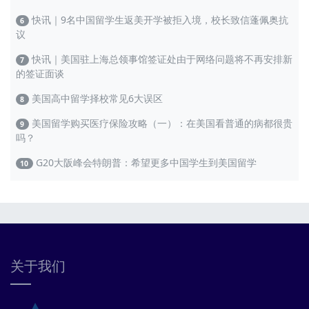
快讯｜9名中国留学生返美开学被拒入境，校长致信蓬佩奥抗
6
议
快讯｜美国驻上海总领事馆签证处由于网络问题将不再安排新
7
的签证面谈
美国高中留学择校常见6大误区
8
美国留学购买医疗保险攻略（一）：在美国看普通的病都很贵
9
吗？
G20大阪峰会特朗普：希望更多中国学生到美国留学
10
关于我们