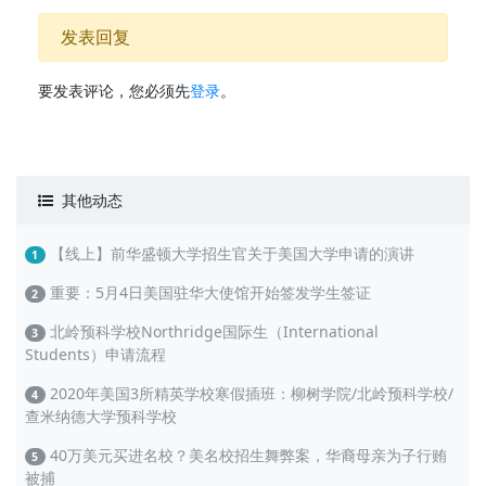
发表回复
要发表评论，您必须先
登录
。
其他动态
【线上】前华盛顿大学招生官关于美国大学申请的演讲
1
重要：5月4日美国驻华大使馆开始签发学生签证
2
北岭预科学校Northridge国际生（International
3
Students）申请流程
2020年美国3所精英学校寒假插班：柳树学院/北岭预科学校/
4
查米纳德大学预科学校
40万美元买进名校？美名校招生舞弊案，华裔母亲为子行贿
5
被捕