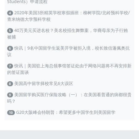
Students）申请流程
2020年美国3所精英学校寒假插班：柳树学院/北岭预科学校/
4
查米纳德大学预科学校
40万美元买进名校？美名校招生舞弊案，华裔母亲为子行贿
5
被捕
快讯｜9名中国留学生返美开学被拒入境，校长致信蓬佩奥抗
6
议
快讯｜美国驻上海总领事馆签证处由于网络问题将不再安排新
7
的签证面谈
美国高中留学择校常见6大误区
8
美国留学购买医疗保险攻略（一）：在美国看普通的病都很贵
9
吗？
G20大阪峰会特朗普：希望更多中国学生到美国留学
10