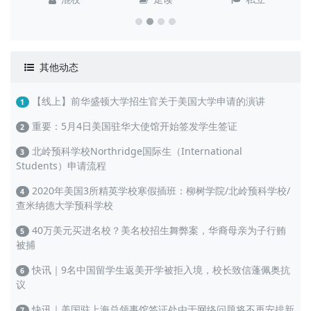
其他动态
【线上】前华盛顿大学招生官关于美国大学申请的演讲
1
重要：5月4日美国驻华大使馆开始签发学生签证
2
北岭预科学校Northridge国际生（International
3
Students）申请流程
2020年美国3所精英学校寒假插班：柳树学院/北岭预科学校/
4
查米纳德大学预科学校
40万美元买进名校？美名校招生舞弊案，华裔母亲为子行贿
5
被捕
快讯｜9名中国留学生返美开学被拒入境，校长致信蓬佩奥抗
6
议
快讯｜美国驻上海总领事馆签证处由于网络问题将不再安排新
7