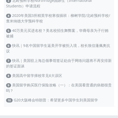
北岭预科学校Northridge国际生（International
3
Students）申请流程
2020年美国3所精英学校寒假插班：柳树学院/北岭预科学校/
4
查米纳德大学预科学校
40万美元买进名校？美名校招生舞弊案，华裔母亲为子行贿
5
被捕
快讯｜9名中国留学生返美开学被拒入境，校长致信蓬佩奥抗
6
议
快讯｜美国驻上海总领事馆签证处由于网络问题将不再安排新
7
的签证面谈
美国高中留学择校常见6大误区
8
美国留学购买医疗保险攻略（一）：在美国看普通的病都很贵
9
吗？
G20大阪峰会特朗普：希望更多中国学生到美国留学
10